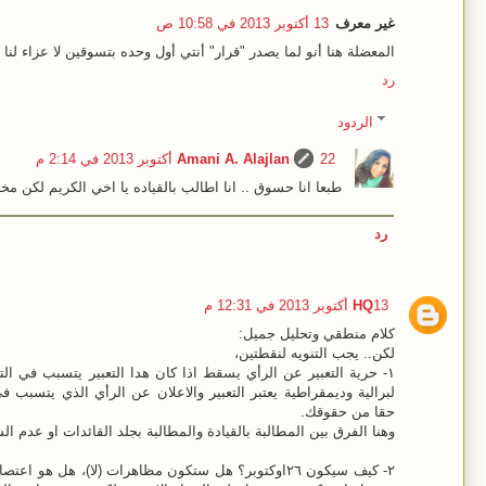
غير معرف
13 أكتوبر 2013 في 10:58 ص
المعضلة هنا أنو لما يصدر "قرار" أنتي أول وحده بتسوقين لا عزاء لنا 
رد
الردود
22 أكتوبر 2013 في 2:14 م
Amani A. Alajlan
طبعا انا حسوق .. انا اطالب بالقياده يا اخي الكريم لكن مخت
رد
13 أكتوبر 2013 في 12:31 م
HQ
كلام منطقي وتحليل جميل:
لكن.. يجب التنويه لنقطتين،
١- حرية التعبير عن الرأي يسقط اذا كان هدا التعبير يتسبب في ا
لبرالية وديمقراطية يعتبر التعبير والاعلان عن الرأي الذي يتسبب 
حقا من حقوقك.
وهنا الفرق بين المطالبة بالقيادة والمطالبة بجلد القائدات او عدم ا
٢- كيف سيكون ٢٦اوكتوبر؟ هل ستكون مظاهرات (لا)، هل هو