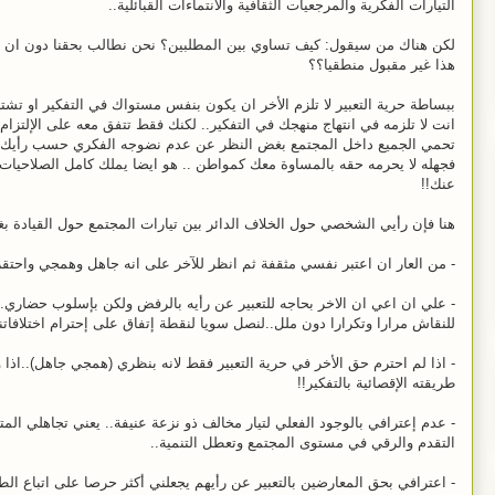
التيارات الفكرية والمرجعيات الثقافية والانتماءات القبائلية..
لكن هناك من سيقول: كيف تساوي بين المطلبين؟ نحن نطالب بحقنا دون ان نتعد
هذا غير مقبول منطقيا؟؟
ببساطة حرية التعبير لا تلزم الأخر ان يكون بنفس مستواك في التفكير او تشت
انت لا تلزمه في انتهاج منهجك في التفكير.. لكنك فقط تتفق معه على الإلتزا
تحمي الجميع داخل المجتمع بغض النظر عن عدم نضوجه الفكري حسب رأيك.
فجهله لا يحرمه حقه بالمساوة معك كمواطن .. هو ايضا يملك كامل الصلاحيات ا
عنك!!
هنا فإن رأيي الشخصي حول الخلاف الدائر بين تيارات المجتمع حول القيادة 
- من العار ان اعتبر نفسي مثقفة ثم انظر للآخر على انه جاهل وهمجي واحتقر
- علي ان اعي ان الاخر بحاجه للتعبير عن رأيه بالرفض ولكن بإسلوب حضاري
للنقاش مرارا وتكرارا دون ملل..لنصل سويا لنقطة إتفاق على إحترام اختلافات
- اذا لم احترم حق الأخر في حرية التعبير فقط لانه بنظري (همجي جاهل)..اذا وا
طريقته الإقصائية بالتفكير!!
- عدم إعترافي بالوجود الفعلي لتيار مخالف ذو نزعة عنيفة.. يعني تجاهلي 
التقدم والرقي في مستوى المجتمع وتعطل التنمية..
-
اعترافي بحق المعارضين بالتعبير عن رأيهم يجعلني أكثر حرصا على اتباع الط