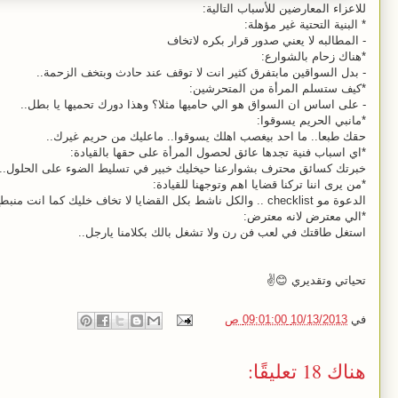
للاعزاء المعارضين للأسباب التالية:
* البنية التحتية غير مؤهلة:
- المطالبه لا يعني صدور قرار بكره لاتخاف
*هناك زحام بالشوارع:
- بدل السواقين مابتفرق كثير انت لا توقف عند حادث وبتخف الزحمة..
*كيف ستسلم المرأة من المتحرشين:
- على اساس ان السواق هو الي حاميها مثلا؟ وهذا دورك تحميها يا بطل..
*مانبي الحريم يسوقوا:
حقك طبعا.. ما احد بيغصب اهلك يسوقوا.. ماعليك من حريم غيرك..
*اي اسباب فنية تجدها عائق لحصول المرأة على حقها بالقيادة:
خبرتك كسائق محترف بشوارعنا حيخليك خبير في تسليط الضوء على الحلول.. ه
*من يرى اننا تركنا قضايا اهم وتوجهنا للقيادة:
الدعوة مو checklist .. والكل ناشط بكل القضايا لا تخاف خليك كما انت منبطح بسلام على كنبتكم..
*الي معترض لانه معترض:
استغل طاقتك في لعب فن رن ولا تشغل بالك بكلامنا يارجل..
تحياتي وتقديري 😊✌️
في
10/13/2013 09:01:00 ص
هناك 18 تعليقًا: