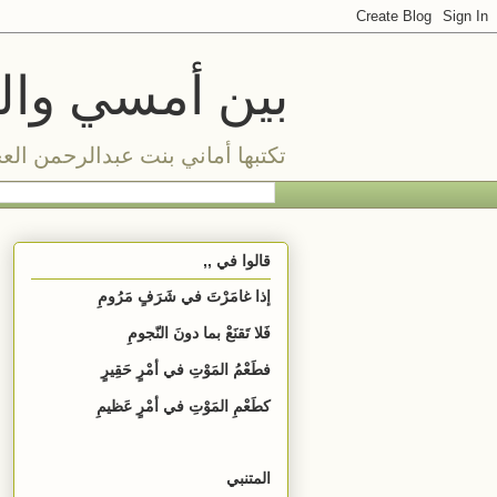
بين أمسي واليو
تكتبها أماني بنت عبدالرحمن الع
قالوا في ,,
إذا غامَرْتَ في شَرَفٍ مَرُومِ
فَلا تَقنَعْ بما دونَ النّجومِ
فطَعْمُ المَوْتِ في أمْرٍ حَقِيرٍ
كطَعْمِ المَوْتِ في أمْرٍ عَظيمِ
المتنبي