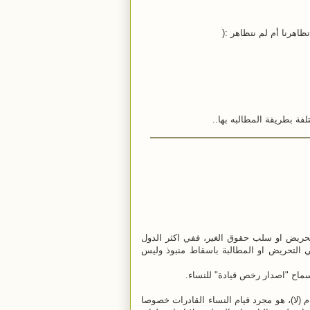
تظاهرنا أم لم نتظاهر :(
لفة بطريقة المطالبه بها..
لتحريض او سلب حقوق الغير، ففي اكثر الدول
في التحريض او المطالبة باسقاط منبوذ وليس
لسماح "اصدار رخص قيادة" للنساء.
 اعتصام (لا)، هو مجرد قيام النساء القادرات خصوصا