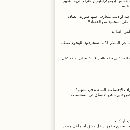
ده من (ديموقراطية) واحترام حرية التعبير
ليه..
ية او دينية متعارف عليها صورت القيادة
 على المجتمع من الفساد!!
ي للقيادة..
ي عن المنكر..
لذلك سيخرجون للهجوم بشكل
يحافظ على حقه بالحرية.. عليه ان يدافع على
اف الإجتماعية السائدة في بيئتهم؟!
ئص تميزه عن الانساق في المجتمعات
ة ايا كانت..
غب به من حقوق داخل نسق اجتماعي متعدد