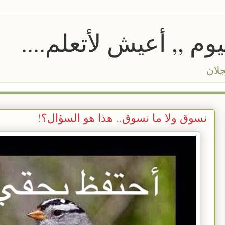
م ,, أعيش لأتعلم....
جلان
نسوق ولا ما نسوق.. هذا هو السؤال؟!