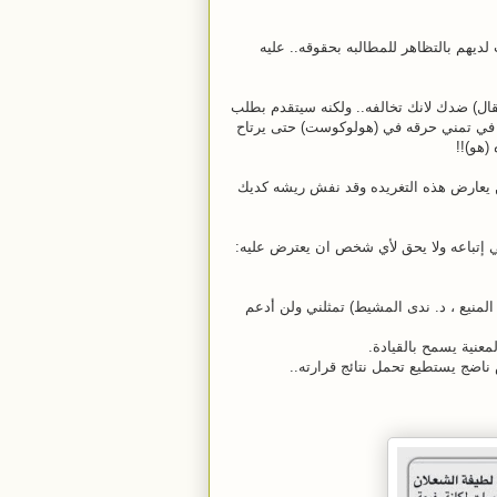
ديهم بالتظاهر للمطالبه بحقوقه.. عليه
لعقال) ضدك لانك تخالفه.. ولكنه سيتقدم بطلب
ردد في تمني حرقه في (هولوكوست) حتى يرتاح
(هو)!!
ن يعارض هذه التغريده وقد نفش ريشه كديك
المنيع ، د. ندى المشيط) تمثلني ولن أدعم
اضج يستطيع تحمل نتائج قرارته..