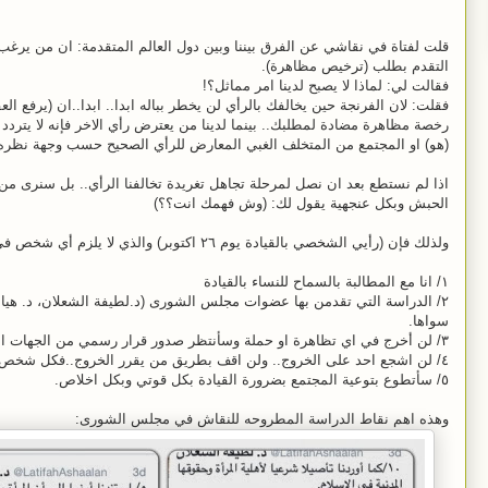
قلت لفتاة في نقاشي عن الفرق بيننا وبين دول العالم المتقدمة: ان من يرغب ل
التقدم بطلب (ترخيص مظاهرة).
فقالت لي: لماذا لا يصبح لدينا امر مماثل؟!
فقلت: لان الفرنجة حين يخالفك بالرأي لن يخطر بباله ابدا.. ابدا..ان (يرفع ا
رخصة مظاهرة مضادة لمطلبك..
بينما لدينا من يعترض رأي الاخر فإنه لا يت
(هو) او المجتمع من المتخلف الغبي المعارض للرأي الصحيح حسب وجهة نظره 
اذا لم نستطع بعد ان نصل لمرحلة تجاهل تغريدة تخالفنا الرأي.. بل سنرى م
الحبش وبكل عنجهية يقول لك: (وش فهمك انت؟؟)
ولذلك فإن (رأيي الشخصي بالقيادة يوم ٢٦ اكتوبر) والذي لا يلزم أي شخص في إتباعه ولا يحق لأي شخص ان يعترض عليه:
١/ انا مع المطالبة بالسماح للنساء بالقيادة
٢/ الدراسة التي تقدمن بها عضوات مجلس الشورى
(د.لطيفة الشعلان، د. هيا 
سواها.
٣/ لن أخرج في اي تظاهرة او حملة وسأنتظر صدور قرار رسمي من الجهات المعنية يسمح بالقيادة.
٤/
لن اشجع احد على الخروج.. ولن اقف بطريق من يقرر الخروج..فكل شخص ن
٥/
سأتطوع بتوعية المجتمع بضرورة القيادة بكل قوتي وبكل اخلاص.
وهذه اهم نقاط الدراسة المطروحه للنقاش في مجلس الشورى: