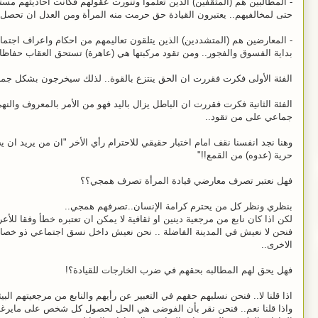
- المطالبين هم (المثقفين) الذين تعلموا وتنورت عقولهم فكانت احاديثهم مستم
حتى لمخالفيهم.. يعتبرون القيادة حق حرمت منه المرأة ومن العدل ان تحصل ع
- المعارضين هم (المتشددين) الذين يتلقون تعاليمهم من احكام واعراف اجتماع
بداية الفسوق والفجور.. ومن تقود مركبتها هي (عاهرة) تستحق العقاب حفاظا
الفئة الأولى فكرت فقررت ان الحق ينتزع بالقوة.. لذلك سيخرجون بشكل جماع
الفئة الثانية فكرت فقررت ان الباطل يزال باليد فهو من الأمر بالمعروف والنه
جماعي على من تقود..
وهنا نجد انفسنا نقف امام اختبار حقيقي للاحترام رأي الأخر "ان من يريد ان 
حرية (عدوه) من القمع!!"
فهل نعتبر تصرف معارضي قيادة المرأة تصرف همجي؟؟
بنظري ونظر كل من يحترم كرامة الإنسان..تصرفهم همجي..
لكن اذا كان نابع من مرجعية دينين او ثقافية
لا يمكن ان تعتبره خطأ وفقا للأعر
فنحن لا نعيش في المدينة الفاضلة .. نحن نعيش داخل نسق اجتماعي ذو خصا
الاخرى..
فهل يحق لهم المطالبه بحقهم في ضرب الخارجات للقيادة؟!
اذا قلنا لا.. فنحن نسلبهم حقهم في التعبير عن رأيهم والنابع من مرجعيتهم البيئي
واذا قلنا نعم.. فنحن نقر بأن الفوضى هي الحل لحصول كل شخص على ماير