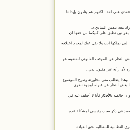
ى على احد.. لكنهم هم ينادون بإيذائنا..
رك معه بنفس المباديء..
م بقوانين تطبق على كليكما من حقها ان
.
لتي تملكها انت ولا يقل عنك لمجرد اختلافه
بغض النظر عن الموقف القانوني للقضية، هو:
ه لأن رأيه غير مقبول لدي..
.. وهذا يتطلب مني محاورته وطرح الموضوع
نا بغض النظر عن قبوله لوجهة نظري..
ن خالفته بالأفكار فأنا لا أختلف عنه في
المتعمد في ذكر سبب رئيسي لمشكلة عدم
رق النظاميه
للمطالبة بحق القيادة..