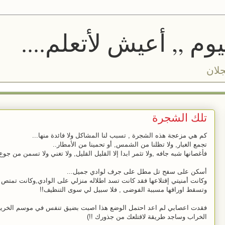
م ,, أعيش لأتعلم....
جلان
تلك الشجرة
كم هي مزعجة هذه الشجرة , تسبب لنا المشاكل ولا فائدة منها...
تجمع الغبار, ولا تظلنا من الشمس, أو تحمينا من الأمطار..
فأغصانها شبه جافه ,ولا تثمر ابدا إلا القليل القليل, ولا تغني ولا تسمن من جوع
أسكن على سفح تل مطل على جرف لوادي جميل...
وكانت أمنيتي إقتلاعها فقد كانت تسد اطلاله منزلي على الوادي,وكانت تمتص
وتسقط اوراقها مسببة الفوضى , فلا سبيل لي سوى التنظيف!!
فقدت اعصابي لم اعد احتمل الوضع هذا اصبت بضيق تنفس في موسم الخريف,
الخراب وساجد طريقة لاقتلعك من جذورك !!)