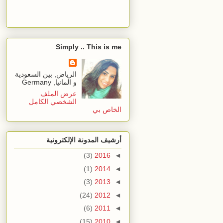
Simply .. This is me
الرياض, بين السعودية
و المانيا, Germany
عرض الملف
الشخصي الكامل
الخاص بي
أرشيف المدونة الإلكترونية
(3)
2016
◄
(1)
2014
◄
(3)
2013
◄
(24)
2012
◄
(6)
2011
◄
(15)
2010
◄