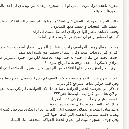
شعرت بلفحة هواء مرت امامي او ان الشجره ارتعدت من تهديدي لم اعد ابالي,
شعورها بالخوف ..
جائت الجرافات وبدات العمل على اقتلاعها, وكلها ايام وتصبح الحياة اكثر سعاد
اختفت تلك المعدات واختفت معها الشجرة .
وقفت لاشاهد منظر الوادي والذي لطالما تمنيت ان اراه...
كم هو احساس رائع ان تصبح حرا لا يقف عائق امامك....
هطلت امطار وهبت العواصف واخذت شبابيك المنزل باصدار اصوات مرعبه من 
اكثر و اكثر,, وبدات اشعر وكان المنزل سيطير من شدة العواصف !!
اخذت ابحث عن مكان اختبئ به حتى تهدء العاصفه لكن دون جدوى , منزلي ص
الوادي لايمكن ان يقف بوجه هذه الرياح سوى !!
سوى سد راسخ يصعب عليها اقتلاعه من الجذور, مثل الشجرة العملاقة التي اقتلع
اخذت اصرخ من النافذه واستنجد ولكن للاسف لم يكن ليسمعني احد وسط هذه 
وفي قمة خوفي بدات استرجع ذكرياتي,,
لا اذكر اني تعرضت لخطر العواصف سابقا هل لان العواصف لم تكن بهذه القو
ام لان هناك من كان يقف ليصدها عني؟؟؟
اغمضت عيني وبدات اسرح في هذه الذكريات...
هناك كنت العب مع صديقتي تحت هذه الجذع ,
وعند ساق الشجره العملاق سمعت اولى كلمات الغزل العذري من فتى كنت اباد
وهناك دفنت سمكتي الذهبيه التي كنت احبها كثيرا,
وفي جوف الشجره بنيت لي مخزن لحفظ الفواكة المجففه اثناء الشتاء .