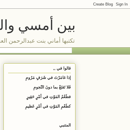
بين أمسي واليو
تكتبها أماني بنت عبدالرحمن الع
قالوا في ,,
إذا غامَرْتَ في شَرَفٍ مَرُومِ
فَلا تَقنَعْ بما دونَ النّجومِ
فطَعْمُ المَوْتِ في أمْرٍ حَقِيرٍ
كطَعْمِ المَوْتِ في أمْرٍ عَظيمِ
المتنبي