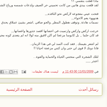
ماذا فعلت بنفسي ؟؟
لقد قلعت بيدي هاتين من كانت تحميني حر الصيف ولذعات شمسه ورياح الشتا
فتحت عيني مفجوعه لاركض نحو النافذه,,,
هدوووء يعم الاجواء,,,
نسمات هادئة, وتوقف هطول المطر, والجو صافي ,اشعر بشيئ عملاق يحدق بي
خرجت اركض واركض وارتميت في احضانها اقصد جذورها واغصانها,,,
قد كان حلما ,, بل كابوسا مزعجا لم اكن لافيق منه لولا انه لم يتعدى كونه مج
لم اشعر بقيمتك , فقد كنت السد لي في هذا الزمان..
فانا دونك لا قوى لي حتى وان كنتي مزعجة احيانا !!
لتلك الشجرة التي منحتني الحياة والحماية والقوة...
اعتذر ,,,,,
في
11/01/2009 11:43:00 م
ليست هناك تعليقات:
رسائل أحدث
الصفحة الرئيسية