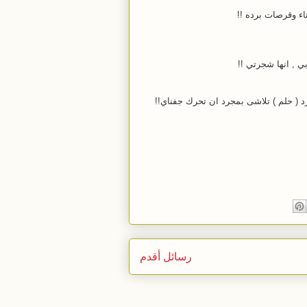
ء وقرصات برده !!
 , انها شجرتي !!
رد ( حلم ) تلاشى بمجرد ان تحرك جفناي!!
رسائل أقدم