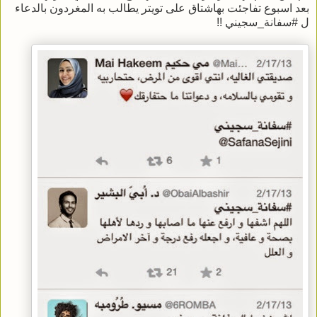
بعد اسبوع تفاجئت بهاشتاق على تويتر يطالب به المغردون بالدعاء
ل #سفانة_سجيني !!