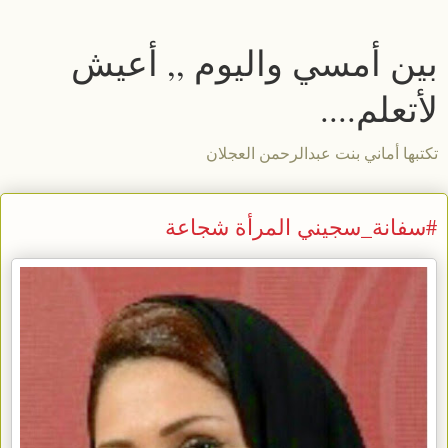
بين أمسي واليوم ,, أعيش
لأتعلم....
تكتبها أماني بنت عبدالرحمن العجلان
#سفانة_سجيني المرأة شجاعة