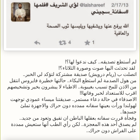
لم أستطع تصديقه.. كيف ندعوا لها؟!
لقد تحدثت اليها صوت وصورة الثلاثاء؟!
اتصلت ب (ريام درويش) صديقة مشتركة لتؤكد لي الخبر..
من هول الصدمة لم استطع البكاء.. حالتها خطيرة فايروس انتقل
من الاذن للمخ تسبب بغيبوبة.. الاطباء لا يبشرون بخير وتشخيصهم
اقرب للاستعداد لخبر وفاتها!!
الاصدقاء في حالة دعاء مستمر.. صديقتنا ميساء عمودي توجهت
لهولندا ورأت بعينها سفانه ممدده دون حراك والاجهزة تملئ
جسدها..
وفجأة قررت سفانه بعقلها الباطن ان تفيق وتعود من جديد..
لم يصدق أحد هذه المعجزة.. لكن رأي الطب أنها ستعيش ممددة
على الفراش دون حراك..