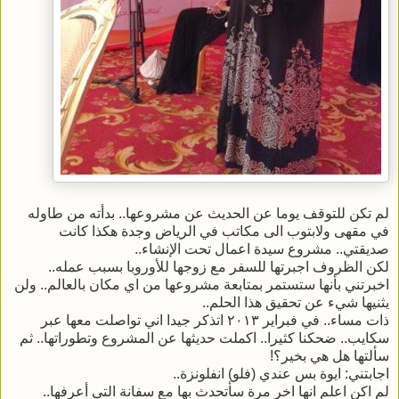
لم تكن للتوقف يوما عن الحديث عن مشروعها.. بدأته من طاوله
في مقهى ولابتوب الى مكاتب في الرياض وجدة هكذا كانت
صديقتي.. مشروع سيدة اعمال تحت الإنشاء..
لكن الظروف اجبرتها للسفر مع زوجها للأوروبا بسبب عمله..
اخبرتني بأنها ستستمر بمتابعة مشروعها من اي مكان بالعالم.. ولن
يثنيها شيء عن تحقيق هذا الحلم..
ذات مساء.. في فبراير ٢٠١٣ اتذكر جيدا اني تواصلت معها عبر
سكايب.. ضحكنا كثيرا.. اكملت حديثها عن المشروع وتطوراتها.. ثم
سألتها هل هي بخير؟!
اجابتني: ايوة بس عندي (فلو) انفلونزة..
لم اكن اعلم انها اخر مرة سأتحدث بها مع سفانة التي أعرفها..